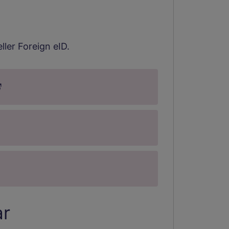
ller Foreign eID.
Länk till annan webbplats.
ill annan webbplats.
nk till annan webbplats.
ar