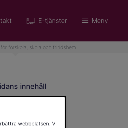
takt
E-tjänster
Meny
för förskola, skola och fritidshem
idans innehåll
örbättra webbplatsen. Vi