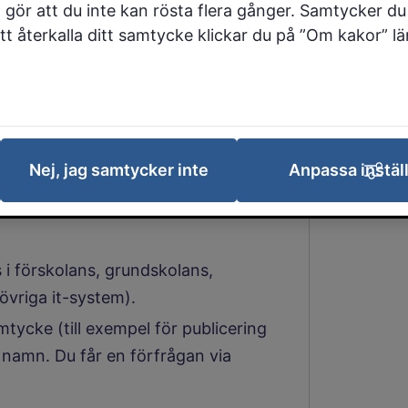
 gör att du inte kan rösta flera gånger. Samtycker du 
 att återkalla ditt samtycke klickar du på ”Om kakor” l
la eller fritidshem.
ritidshem.
s för hembrev eller annan central
Nej, jag samtycker inte
Anpassa instäl
adshavare och undervisande lärare,
.
i förskolans, grundskolans,
vriga it-system).
ycke (till exempel för publicering
h namn. Du får en förfrågan via