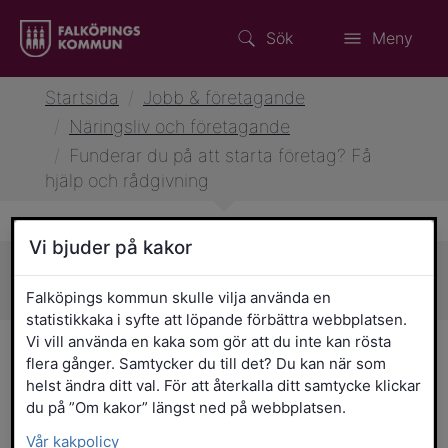
Sök
Meny
Startsida
/
Jobb & företagande
/
Näringsliv och företagande
/
Funderar du på att starta företag? Få
hjälp och rådgivning
Vi bjuder på kakor
Sidans innehåll
Falköpings kommun skulle vilja använda en
statistikkaka i syfte att löpande förbättra webbplatsen.
Vi vill använda en kaka som gör att du inte kan rösta
Funderar du på att starta
flera gånger. Samtycker du till det? Du kan när som
helst ändra ditt val. För att återkalla ditt samtycke klickar
företag? Få hjälp och
du på ”Om kakor” längst ned på webbplatsen.
rådgivning
Vår kakpolicy