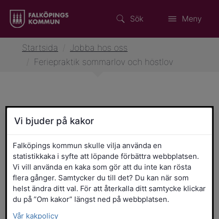
Sök
Meny
Startsida
/
Jobba hos oss
/
Feriepraktik sommarlov och höstlov
Feriepraktik sommarlov och
Vi bjuder på kakor
höstlov
Falköpings kommun skulle vilja använda en
statistikkaka i syfte att löpande förbättra webbplatsen.
Feriepraktik under
Vi vill använda en kaka som gör att du inte kan rösta
flera gånger. Samtycker du till det? Du kan när som
sommarlovet
helst ändra ditt val. För att återkalla ditt samtycke klickar
du på ”Om kakor” längst ned på webbplatsen.
Höstpraktik inom vård och
Vår kakpolicy