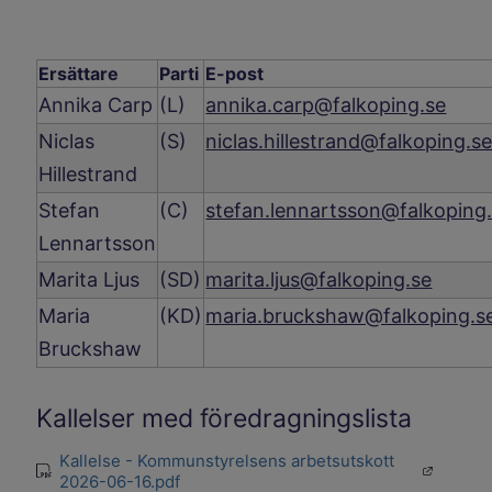
Ersättare
Parti
E-post
Annika Carp
(L)
annika.carp@falkoping.se
Niclas
(S)
niclas.hillestrand@falkoping.s
Hillestrand
Stefan
(C)
stefan.lennartsson@falkoping
Lennartsson
Marita Ljus
(SD)
marita.ljus@falkoping.se
Maria
(KD)
maria.bruckshaw@falkoping.s
Bruckshaw
Kallelser med föredragningslista
Kallelse - Kommunstyrelsens arbetsutskott
Öppnas i 
pdf
2026-06-16.pdf