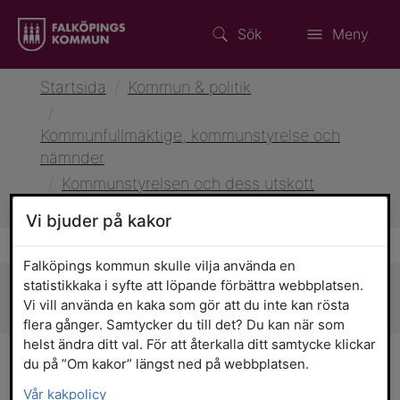
Sök
Meny
Startsida
/
Kommun & politik
/
Kommunfullmäktige, kommunstyrelse och
nämnder
/
Kommunstyrelsen och dess utskott
/
Kommunstyrelsens arbetsutskott (KSAU)
Vi bjuder på kakor
Falköpings kommun skulle vilja använda en
statistikkaka i syfte att löpande förbättra webbplatsen.
Sidans innehåll
Vi vill använda en kaka som gör att du inte kan rösta
flera gånger. Samtycker du till det? Du kan när som
helst ändra ditt val. För att återkalla ditt samtycke klickar
Kommunstyrelsens
du på ”Om kakor” längst ned på webbplatsen.
Vår kakpolicy