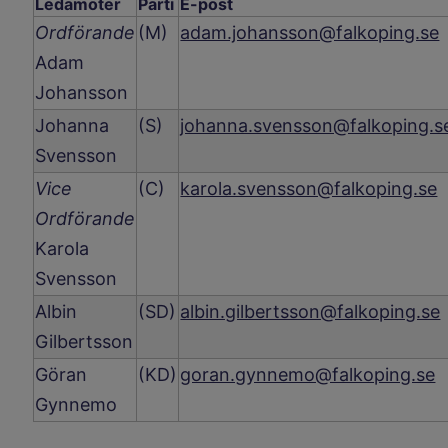
Ledamöter
Parti
E-post
Ordförande
(M)
adam.johansson@falkoping.se
Adam
Johansson
Johanna
(S)
johanna.svensson@falkoping.s
Svensson
Vice
(C)
karola.svensson@falkoping.se
Ordförande
Karola
Svensson
Albin
(SD)
albin.gilbertsson@falkoping.se
Gilbertsson
Göran
(KD)
goran.gynnemo@falkoping.se
Gynnemo