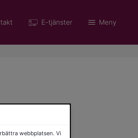
takt
E-tjänster
Meny
örbättra webbplatsen. Vi