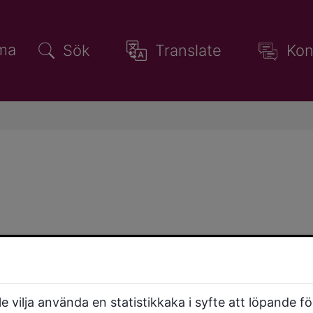
ma
Sök
Translate
Kon
 vilja använda en statistikkaka i syfte att löpande f