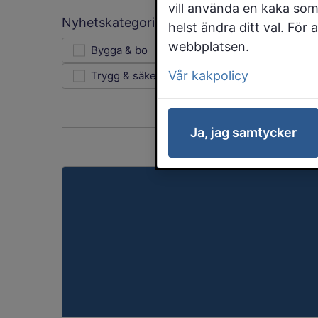
vill använda en kaka som
Nyhetskategori
helst ändra ditt val. För
webbplatsen.
Bygga & bo
Jobb & företagande
Vår kakpolicy
Trygg & säker
Uppleva & göra
Ja, jag samtycker