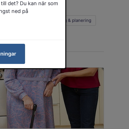
till det? Du kan när som
ängst ned på
g & hjälp
Platsutveckling & planering
lningar