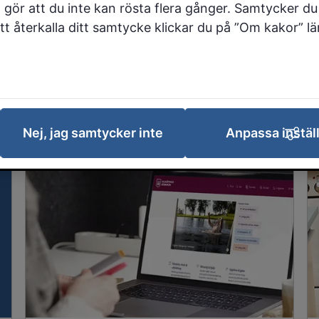
 gör att du inte kan rösta flera gånger. Samtycker du 
 att återkalla ditt samtycke klickar du på ”Om kakor” l
Kommun & service
Miljö, klimat & energi
Omsor
Förskola, skola och utbildning
Politik
Nej, jag samtycker inte
Anpassa instäl