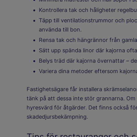
Kontrollera tak och håligheter regelb
Täpp till ventilationstrummor och pl
använda till bon.
Rensa tak och hängrännor från gamla
Sätt upp spända linor där kajorna ofta 
Belys träd där kajorna övernattar – de
Variera dina metoder eftersom kajorna
Fastighetsägare får installera skrämselano
tänk på att dessa inte stör grannarna. Om 
hyresvärd för åtgärder. Det finns också fö
skadedjursbekämpning.
Tips för restauranger och s