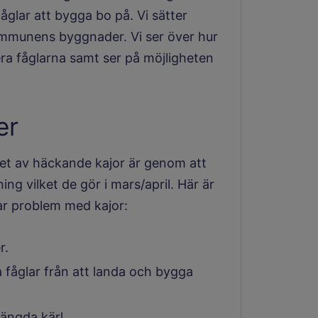
fåglar att bygga bo på. Vi sätter
ommunens byggnader. Vi ser över hur
era fåglarna samt ser på möjligheten
er
et av häckande ­kajor är genom att
ing vilket de gör i mars/april. Här är
ar problem med kajor:
r.
a fåglar från att landa och bygga
tängda kärl.