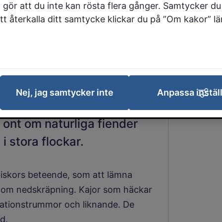
 gör att du inte kan rösta flera gånger. Samtycker du 
ägare kan uppleva problem
 att återkalla ditt samtycke klickar du på ”Om kakor” l
 balkonger, lekplatser och
 för kajor, med gott om mat
Nej, jag samtycker inte
Anpassa instäl
fallfrukt. Kajorna trivs
r ont om naturliga fiender
i stora flockar.
skors beteende, som att lämna
enom nedskräpning. Kajor som häckar
ilationstrummor och liknande. De
d.