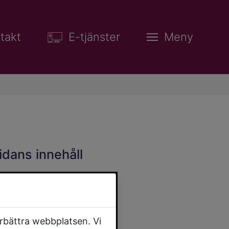
takt
E-tjänster
Meny
idans innehåll
örbättra webbplatsen. Vi