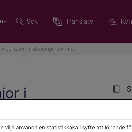
ma
Sök
Translate
Kon
 med kajor i Falköpings kommun
or i
S
mmun
 vilja använda en statistikkaka i syfte att löpande f
dvis många fåglar, särskilt