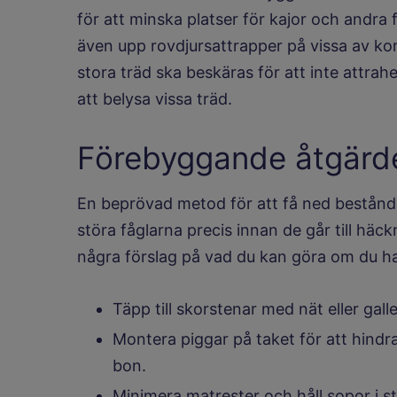
för att minska platser för kajor och andra 
även upp rovdjursattrapper på vissa av k
stora träd ska beskäras för att inte attrah
att belysa vissa träd.
Förebyggande åtgärd
En beprövad metod för att få ned bestånd
störa fåglarna precis innan de går till häckn
några förslag på vad du kan göra om du h
Täpp till skorstenar med nät eller galle
Montera piggar på taket för att hindr
bon.
Minimera matrester och håll sopor i s