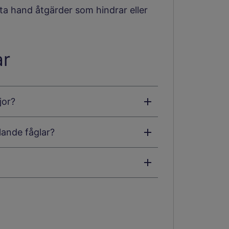
a hand åtgärder som hindrar eller
ar
jor?
lande fåglar?