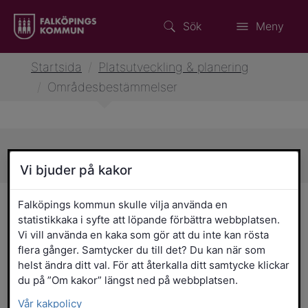
Sök
Meny
Startsida
/
Platsutveckling & planering
/
Områdesbestämmelser
Sidans innehåll
Vi bjuder på kakor
Områdesbestämmelser
Falköpings kommun skulle vilja använda en
statistikkaka i syfte att löpande förbättra webbplatsen.
Vi vill använda en kaka som gör att du inte kan rösta
Områdesbestämmelser finns bland annat
flera gånger. Samtycker du till det? Du kan när som
för att säkerställa att bebyggelsen
helst ändra ditt val. För att återkalla ditt samtycke klickar
samspelar med omgivningen. Syftet kan
du på ”Om kakor” längst ned på webbplatsen.
till exempel vara att värna om
Vår kakpolicy