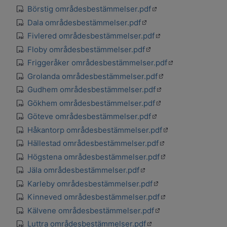
Öppnas i en ny flik
Börstig områdesbestämmelser.pdf
pdf
Öppnas i en ny flik
Dala områdesbestämmelser.pdf
pdf
Öppnas i en ny flik
Fivlered områdesbestämmelser.pdf
pdf
Öppnas i en ny flik
Floby områdesbestämmelser.pdf
pdf
Öppnas i en ny fl
Friggeråker områdesbestämmelser.pdf
pdf
Öppnas i en ny flik
Grolanda områdesbestämmelser.pdf
pdf
Öppnas i en ny flik
Gudhem områdesbestämmelser.pdf
pdf
Öppnas i en ny flik
Gökhem områdesbestämmelser.pdf
pdf
Öppnas i en ny flik
Göteve områdesbestämmelser.pdf
pdf
Öppnas i en ny fli
Håkantorp områdesbestämmelser.pdf
pdf
Öppnas i en ny flik
Hällestad områdesbestämmelser.pdf
pdf
Öppnas i en ny flik
Högstena områdesbestämmelser.pdf
pdf
Öppnas i en ny flik
Jäla områdesbestämmelser.pdf
pdf
Öppnas i en ny flik
Karleby områdesbestämmelser.pdf
pdf
Öppnas i en ny flik
Kinneved områdesbestämmelser.pdf
pdf
Öppnas i en ny flik
Kälvene områdesbestämmelser.pdf
pdf
Öppnas i en ny flik
Luttra områdesbestämmelser.pdf
pdf