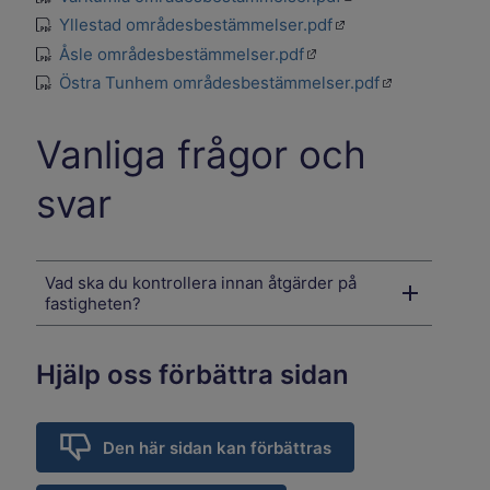
Öppnas i en ny flik
Yllestad områdesbestämmelser.pdf
pdf
Öppnas i en ny flik
Åsle områdesbestämmelser.pdf
pdf
Öppnas i en ny
Östra Tunhem områdesbestämmelser.pdf
pdf
Vanliga frågor och
svar
Vad ska du kontrollera innan åtgärder på
fastigheten?
Hjälp oss förbättra sidan
Den här sidan kan förbättras