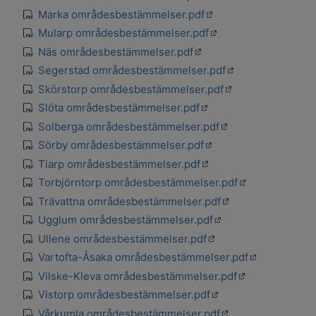
Öppnas i en ny flik
Marka områdesbestämmelser.pdf
pdf
Öppnas i en ny flik
Mularp områdesbestämmelser.pdf
pdf
Öppnas i en ny flik
Näs områdesbestämmelser.pdf
pdf
Öppnas i en ny fli
Segerstad områdesbestämmelser.pdf
pdf
Öppnas i en ny flik
Skörstorp områdesbestämmelser.pdf
pdf
Öppnas i en ny flik
Slöta områdesbestämmelser.pdf
pdf
Öppnas i en ny flik
Solberga områdesbestämmelser.pdf
pdf
Öppnas i en ny flik
Sörby områdesbestämmelser.pdf
pdf
Öppnas i en ny flik
Tiarp områdesbestämmelser.pdf
pdf
Öppnas i en ny f
Torbjörntorp områdesbestämmelser.pdf
pdf
Öppnas i en ny flik
Trävattna områdesbestämmelser.pdf
pdf
Öppnas i en ny flik
Ugglum områdesbestämmelser.pdf
pdf
Öppnas i en ny flik
Ullene områdesbestämmelser.pdf
pdf
Öppnas i en ny
Vartofta-Åsaka områdesbestämmelser.pdf
pdf
Öppnas i en ny f
Vilske-Kleva områdesbestämmelser.pdf
pdf
Öppnas i en ny flik
Vistorp områdesbestämmelser.pdf
pdf
Öppnas i en ny flik
Vårkumla områdesbestämmelser.pdf
pdf