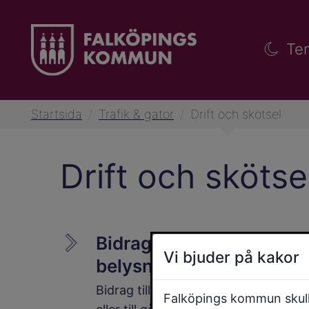
Te
Startsida
/
Trafik & gator
/
Drift och skötsel
Drift och skötse
Bidrag till enskilda
Vi bjuder på kakor
belysningsanläggningar
Bidrag till belysningsanläggningar
Falköpings kommun skulle