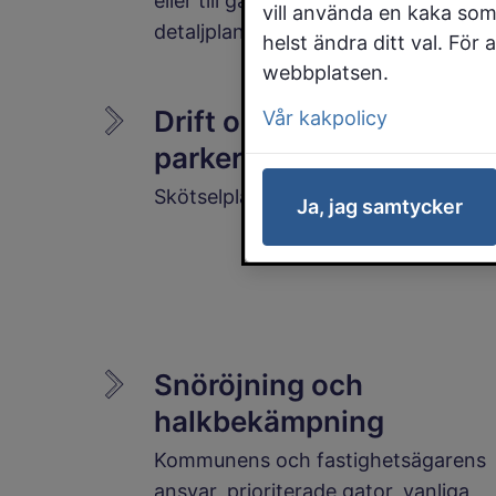
eller till gårdsbelysning utom
vill använda en kaka som
detaljplanelagt område.
helst ändra ditt val. För
webbplatsen.
Drift och skötsel av
Vår kakpolicy
parker och grönytor
Skötselplan för gräsklippning.
Ja, jag samtycker
Snöröjning och
halkbekämpning
Kommunens och fastighetsägarens
ansvar, prioriterade gator, vanliga