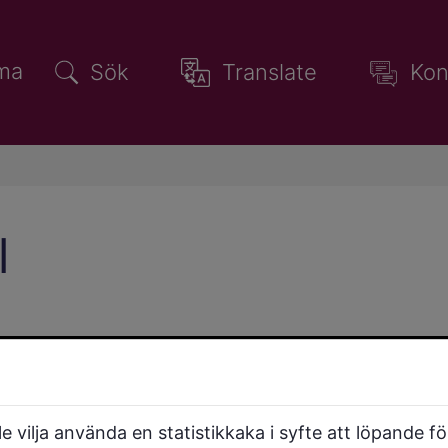
ma
Sök
Translate
Kon
l
Bidrag till enskilda vägar
Bidrag till skötsel och drift av
enskilda vägar utan statligt
 vilja använda en statistikkaka i syfte att löpande f
vägbidrag.