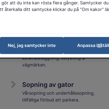
 gör att du inte kan rösta flera gånger. Samtycker du 
 att återkalla ditt samtycke klickar du på ”Om kakor” l
Drift och underhåll av
gator, torg, gång- och
cykelbanor
Nej, jag samtycker inte
Anpassa instäl
Drift & underhåll av
asfaltsbeläggning, belysning &
vägmärken.
Sopning av gator
Vårsopning och underhållssopning,
tillfälliga förbud att parkera.