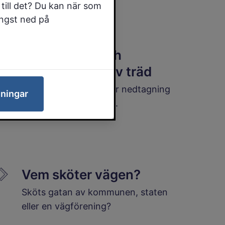
klubbflygplan.
till det? Du kan när som
ängst ned på
Nedtagning och
skadegörelse av träd
Regler och riktlinjer för nedtagning
lningar
av träd på allmänplats.
Vem sköter vägen?
Sköts gatan av kommunen, staten
eller en vägförening?