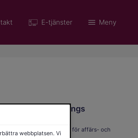
takt
E-tjänster
Meny
Drift av Falköpings
flygplats
Flygplatsen är avsedd för affärs- och
örbättra webbplatsen. Vi