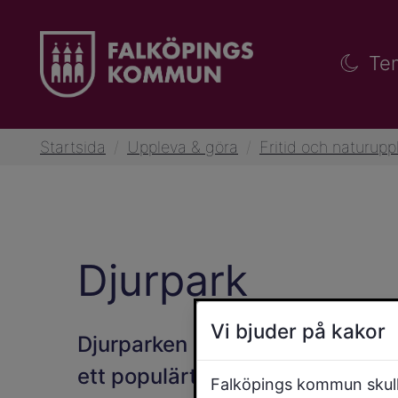
Te
Startsida
/
Uppleva & göra
/
Fritid och naturupp
Djurpark
Vi bjuder på kakor
Djurparken som ligger vid utsi
ett populärt besöksmål. I parke
Falköpings kommun skulle