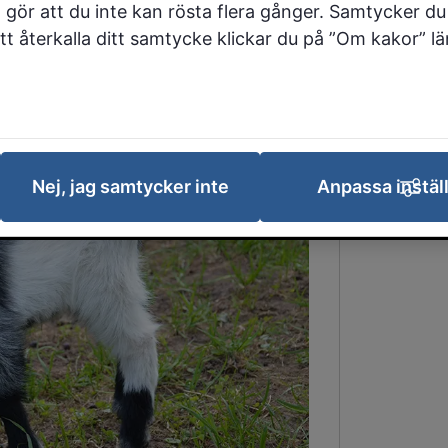
grisar, dovhjortar,
 gör att du inte kan rösta flera gånger. Samtycker du 
 att återkalla ditt samtycke klickar du på ”Om kakor” l
höns. Fri entré!
Nej, jag samtycker inte
Anpassa instäl