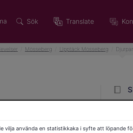
ma
Sök
Translate
Kon
levelser
/
Mösseberg
/
Upptäck Mösseberg
/
Djurpa
S
ktstornet på Mösseberg är
n bor många djur, bland
 vilja använda en statistikkaka i syfte att löpande f