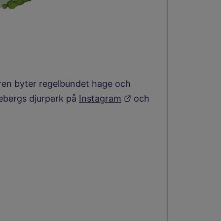
uren byter regelbundet hage och
Länk till annan webbp
ssebergs djurpark på
Instagram
och