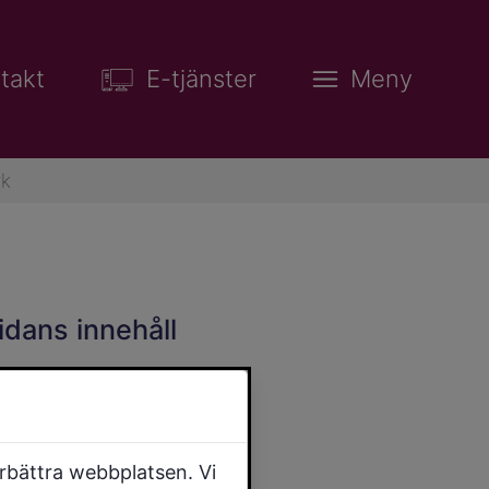
takt
E-tjänster
Meny
rk
idans innehåll
örbättra webbplatsen. Vi