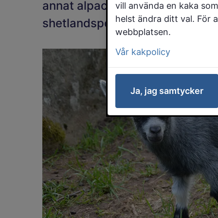
annat alpackor, getter, kaniner, 
vill använda en kaka som
helst ändra ditt val. För
shetlandsponnyer, påfåglar och 
webbplatsen.
Vår kakpolicy
Ja, jag samtycker