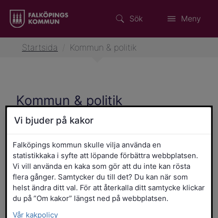
Sök
Meny
Startsida
/
Kommun & politik
Kommun & politik
Vi bjuder på kakor
Falköpings kommun skulle vilja använda en
statistikkaka i syfte att löpande förbättra webbplatsen.
Vi vill använda en kaka som gör att du inte kan rösta
flera gånger. Samtycker du till det? Du kan när som
helst ändra ditt val. För att återkalla ditt samtycke klickar
Avgifter, taxor, reglementen,
du på ”Om kakor” längst ned på webbplatsen.
föreskrifter, styrdokument och
Vår kakpolicy
lokala bestämmelser