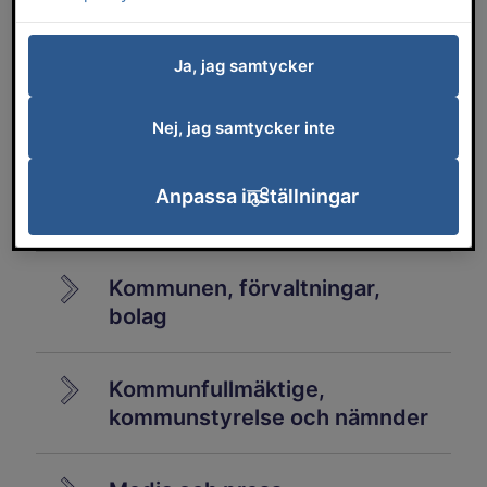
Ja, jag samtycker
Borgerlig vigsel
Nej, jag samtycker inte
Förtroendevalda
Anpassa inställningar
Handbok för förtroendevalda
Kommunen, förvaltningar,
bolag
Kommunfullmäktige,
kommunstyrelse och nämnder